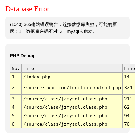
Database Error
(1040) 365建站错误警告：连接数据库失败，可能的原
因：1、数据库密码不对; 2、mysql未启动。
PHP Debug
No.
File
Line
1
/index.php
14
2
/source/function/function_extend.php
324
3
/source/class/jzmysql.class.php
211
4
/source/class/jzmysql.class.php
62
5
/source/class/jzmysql.class.php
94
6
/source/class/jzmysql.class.php
76