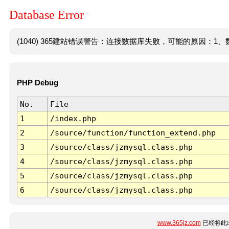
Database Error
(1040) 365建站错误警告：连接数据库失败，可能的原因：1、数
PHP Debug
No.
File
1
/index.php
2
/source/function/function_extend.php
3
/source/class/jzmysql.class.php
4
/source/class/jzmysql.class.php
5
/source/class/jzmysql.class.php
6
/source/class/jzmysql.class.php
www.365jz.com
已经将此