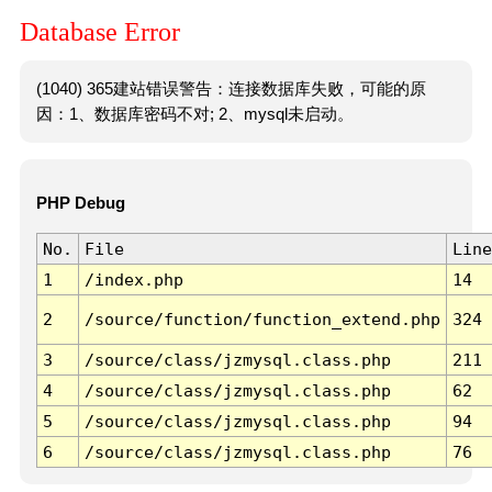
Database Error
(1040) 365建站错误警告：连接数据库失败，可能的原
因：1、数据库密码不对; 2、mysql未启动。
PHP Debug
No.
File
Line
1
/index.php
14
2
/source/function/function_extend.php
324
3
/source/class/jzmysql.class.php
211
4
/source/class/jzmysql.class.php
62
5
/source/class/jzmysql.class.php
94
6
/source/class/jzmysql.class.php
76