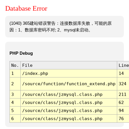
Database Error
(1040) 365建站错误警告：连接数据库失败，可能的原
因：1、数据库密码不对; 2、mysql未启动。
PHP Debug
No.
File
Line
1
/index.php
14
2
/source/function/function_extend.php
324
3
/source/class/jzmysql.class.php
211
4
/source/class/jzmysql.class.php
62
5
/source/class/jzmysql.class.php
94
6
/source/class/jzmysql.class.php
76