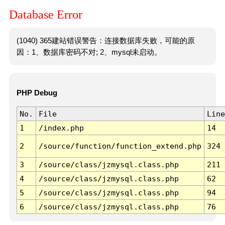
Database Error
(1040) 365建站错误警告：连接数据库失败，可能的原
因：1、数据库密码不对; 2、mysql未启动。
PHP Debug
No.
File
Line
1
/index.php
14
2
/source/function/function_extend.php
324
3
/source/class/jzmysql.class.php
211
4
/source/class/jzmysql.class.php
62
5
/source/class/jzmysql.class.php
94
6
/source/class/jzmysql.class.php
76