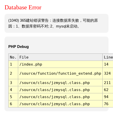
Database Error
(1040) 365建站错误警告：连接数据库失败，可能的原
因：1、数据库密码不对; 2、mysql未启动。
PHP Debug
No.
File
Line
1
/index.php
14
2
/source/function/function_extend.php
324
3
/source/class/jzmysql.class.php
211
4
/source/class/jzmysql.class.php
62
5
/source/class/jzmysql.class.php
94
6
/source/class/jzmysql.class.php
76