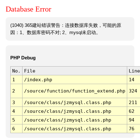
Database Error
(1040) 365建站错误警告：连接数据库失败，可能的原
因：1、数据库密码不对; 2、mysql未启动。
PHP Debug
No.
File
Line
1
/index.php
14
2
/source/function/function_extend.php
324
3
/source/class/jzmysql.class.php
211
4
/source/class/jzmysql.class.php
62
5
/source/class/jzmysql.class.php
94
6
/source/class/jzmysql.class.php
76