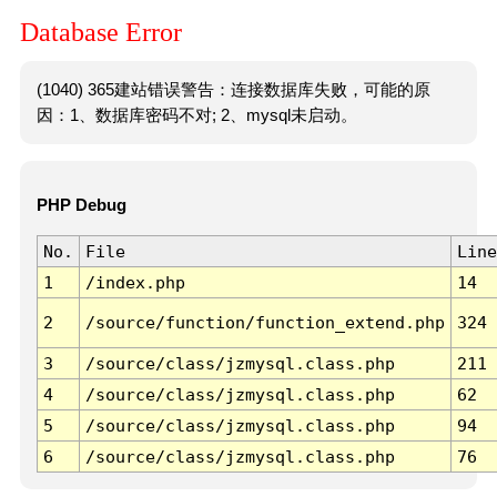
Database Error
(1040) 365建站错误警告：连接数据库失败，可能的原
因：1、数据库密码不对; 2、mysql未启动。
PHP Debug
No.
File
Line
1
/index.php
14
2
/source/function/function_extend.php
324
3
/source/class/jzmysql.class.php
211
4
/source/class/jzmysql.class.php
62
5
/source/class/jzmysql.class.php
94
6
/source/class/jzmysql.class.php
76