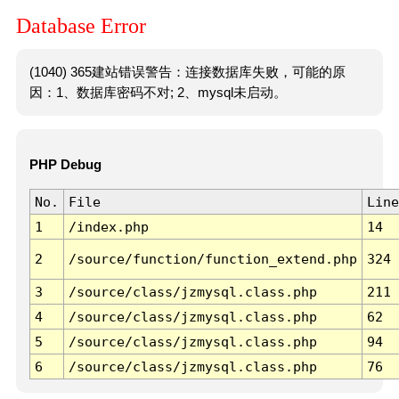
Database Error
(1040) 365建站错误警告：连接数据库失败，可能的原
因：1、数据库密码不对; 2、mysql未启动。
PHP Debug
No.
File
Line
1
/index.php
14
2
/source/function/function_extend.php
324
3
/source/class/jzmysql.class.php
211
4
/source/class/jzmysql.class.php
62
5
/source/class/jzmysql.class.php
94
6
/source/class/jzmysql.class.php
76