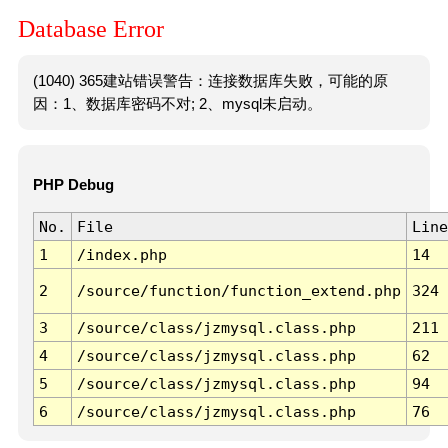
Database Error
(1040) 365建站错误警告：连接数据库失败，可能的原
因：1、数据库密码不对; 2、mysql未启动。
PHP Debug
No.
File
Line
1
/index.php
14
2
/source/function/function_extend.php
324
3
/source/class/jzmysql.class.php
211
4
/source/class/jzmysql.class.php
62
5
/source/class/jzmysql.class.php
94
6
/source/class/jzmysql.class.php
76