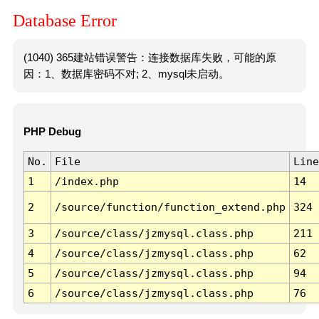
Database Error
(1040) 365建站错误警告：连接数据库失败，可能的原
因：1、数据库密码不对; 2、mysql未启动。
PHP Debug
No.
File
Line
1
/index.php
14
2
/source/function/function_extend.php
324
3
/source/class/jzmysql.class.php
211
4
/source/class/jzmysql.class.php
62
5
/source/class/jzmysql.class.php
94
6
/source/class/jzmysql.class.php
76