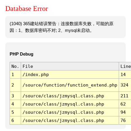
Database Error
(1040) 365建站错误警告：连接数据库失败，可能的原
因：1、数据库密码不对; 2、mysql未启动。
PHP Debug
No.
File
Line
1
/index.php
14
2
/source/function/function_extend.php
324
3
/source/class/jzmysql.class.php
211
4
/source/class/jzmysql.class.php
62
5
/source/class/jzmysql.class.php
94
6
/source/class/jzmysql.class.php
76